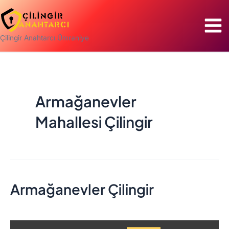
İçeriğe
Mai
atla
Men
Çilingir Anahtarcı Ümraniye
Armağanevler
Mahallesi Çilingir
Armağanevler Çilingir
Armağanevler
Çilingir